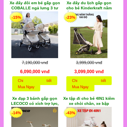
Xe đẩy đôi em bé gấp gọn
Xe đẩy du lịch gấp gọn
COBALLE ngả lưng 3 tư
cho bé Kinderkraft nằm
thế, khung hợp kim nhôm
ĐỨC đi máy bay siêu nhẹ,
-15%
-23%
siêu nhẹ 7kg Gồm 2 xe
tải trọng 50kg, dễ dàng
ĐẶC BIỆT mái che bằng
gấp gọn bằng 1 tay
gia
7,190,000 vnđ
3,999,000 vnđ
6,090,000 vnđ
3,099,000 vnđ
Chi tiết
Chi tiết
Mua Ngay
Mua Ngay
Xe đạp 3 bánh gấp gọn
Xe tập đi cho bé 4IN1 kiêm
LECOCO có xích trợ lực,
xe chòi chân, xe bập
xe chòi chân kiêm thăng
bênh, xe kéo theo với
-14%
-43%
bằng 4in1 cho trẻ 2-5 tuổi
nhiều đồ chơi kèm nhạc
kèm tay đẩy sau
giúp bé nhận biết sớm