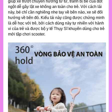
giúp xe trượt chuyển hướng từ từ, tránh bị bẻ cua đột
ngột dễ gây lật xe không an toàn cho trẻ. Với cách lái
này, bé chỉ cần nghiêng nhẹ tay về bên nào, xe sẽ đổi
hướng về bên đó. Kiểu lái này cũng được chứng minh
là dễ học với trẻ, bởi cách dùng này tự nhiên với hành
vi của trẻ và được bộ y tế Thụy Sĩ khuyên dùng cho trẻ
mới tập chơi scooter.