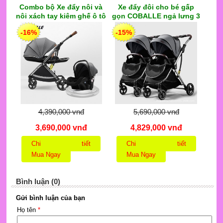
Combo bộ Xe đẩy nôi và
Xe đẩy đôi cho bé gấp
nôi xách tay kiêm ghế ô tô
gọn COBALLE ngả lưng 3
COBALLE cao cấp thiết kế
tư thế, khung hợp kim
-16%
-15%
ĐỨC, 2 chiều 3 tư thế với
nhôm siêu nhẹ 7kg Gồm 2
nhiều quà tặng hấp (xám)
xe đẩy đơn và bộ 3 thanh
nối
4,390,000 vnđ
5,690,000 vnđ
3,690,000 vnđ
4,829,000 vnđ
Chi tiết
Chi tiết
Mua Ngay
Mua Ngay
Bình luận (0)
Gửi bình luận của bạn
Họ tên
*