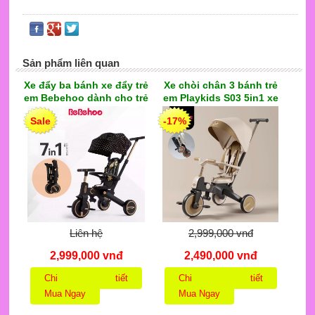
Sản phẩm liên quan
Xe đẩy ba bánh xe đẩy trẻ
Xe chòi chân 3 bánh trẻ
em Bebehoo dành cho trẻ
em Playkids S03 5in1 xe
em từ 1-6 tuổi, nhẹ, có thể
đẩy có mái che lớn, dành
Sale
-17%
gấp lại đi máy bay, ghế
cho bé từ 6 tháng 5 tuổi,
xoay 360 độ
tải trọng đến 30KG
Liên hệ
2,999,000 vnđ
2,999,000 vnđ
2,490,000 vnđ
Chi tiết
Chi tiết
Mua Ngay
Mua Ngay