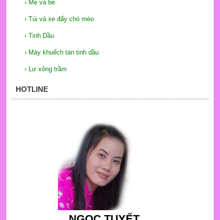
›
Mẹ và bé
›
Túi và xe đẩy chó mèo
›
Tinh Dầu
›
Máy khuếch tán tinh dầu
›
Lư xông trầm
HOTLINE
NGỌC TUYẾT