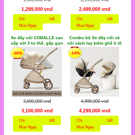
1,299,000 vnđ
2,499,000 vnđ
Chi tiết
Chi tiết
Mua Ngay
Mua Ngay
Xe đẩy nôi COBALLE cao
Combo bộ Xe đẩy nôi và
cấp với 3 tư thế, gấp gọn
nôi xách tay kiêm ghế ô tô
đi máy bay, khung hợp
COBALLE cao cấp thiết kế
-16%
-14%
kim nhôm trắng chống
ĐỨC, 2 chiều 3 tư thế với
trầy xước
nhiều quà tặng hấp
3,690,000 vnđ
4,999,000 vnđ
3,100,000 vnđ
4,299,000 vnđ
Chi tiết
Chi tiết
Mua Ngay
Mua Ngay