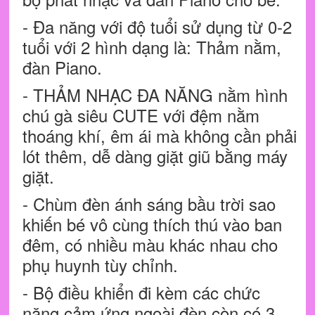
- Đa năng với độ tuổi sử dụng từ 0-2
tuổi với 2 hình dạng là: Thảm nằm,
đàn Piano.
- THẢM NHẠC ĐA NĂNG nằm hình
chú gà siêu CUTE với đệm nằm
thoáng khí, êm ái mà không cần phải
lót thêm, dễ dàng giặt giũ bằng máy
giặt.
- Chùm đèn ánh sáng bầu trời sao
khiến bé vô cùng thích thú vào ban
đêm, có nhiều màu khác nhau cho
phụ huynh tùy chỉnh.
- Bộ điều khiển đi kèm các chức
năng cảm ứng ngoài đèn còn có 3