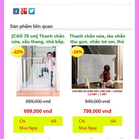
Sản phẩm liên quan
[CAO 78 cm] Thanh chắn
Thanh chắn cửa, rào chắn
cửa, cầu thang, nhà bếp,
thu gọn, chắn trẻ em, thú
ban công cao cấp dành
cưng, ngăn cầu thang,
-22%
-16%
cho bé, thanh dày, lắp đặt
nhà bếp 3m
không cần khoan tường
899,000 vnđ
949,000 vnđ
699,000 vnđ
799,000 vnđ
Chi tiết
Chi tiết
Mua Ngay
Mua Ngay