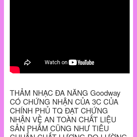
THẢM NHẠC ĐA NĂNG Goodway
CÓ CHỨNG NHẬN CỦA 3C CỦA
CHÍNH PHỦ TQ ĐẠT CHỨNG
NHẬN VỀ AN TOÀN CHẤT LIỆU
SẢN PHẨM CŨNG NHƯ TIÊU
CHUẨN CHẤT LƯỢNG ĐO LƯỜNG.