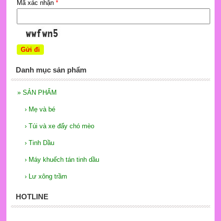
Mã xác nhận
*
Danh mục sản phẩm
»
SẢN PHẨM
›
Mẹ và bé
›
Túi và xe đẩy chó mèo
›
Tinh Dầu
›
Máy khuếch tán tinh dầu
›
Lư xông trầm
HOTLINE