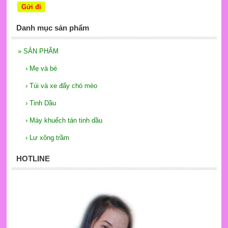
Danh mục sản phẩm
»
SẢN PHẨM
›
Mẹ và bé
›
Túi và xe đẩy chó mèo
›
Tinh Dầu
›
Máy khuếch tán tinh dầu
›
Lư xông trầm
HOTLINE