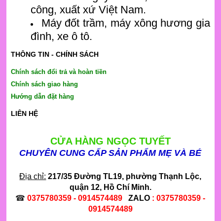
công, xuất xứ Việt Nam.
Máy đốt trầm, máy xông hương gia
đình, xe ô tô.
THÔNG TIN - CHÍNH SÁCH
Chính sách đổi trả và hoàn tiền
Chính sách giao hàng
Hướng dẫn đặt hàng
LIÊN HỆ
CỬA HÀNG NGỌC TUYẾT
CHUYÊN CUNG CẤP SẢN PHẨM MẸ VÀ BÉ
Địa chỉ:
217/35 Đường TL19
, phường Thạnh Lộc,
quận 12, Hồ Chí Minh.
☎
0375780359 - 0914574489
ZALO
: 0375780359 -
0914574489