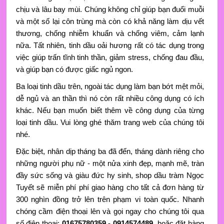
chịu và lâu bay mùi. Chúng không chỉ giúp bạn đuổi muỗi
và một số lại côn trùng mà còn có khả năng làm dịu vết
thương, chống nhiễm khuẩn và chống viêm, cảm lạnh
nữa. Tất nhiên, tinh dầu oải hương rất có tác dụng trong
việc giúp trấn tĩnh tinh thần, giảm stress, chống đau đầu,
và giúp bạn có được giấc ngủ ngon.
Ba loại tinh dầu trên, ngoài tác dụng làm bạn bớt mệt mỏi,
dễ ngủ và an thần thì nó còn rất nhiều công dụng có ích
khác. Nếu bạn muốn biết thêm về công dụng của từng
loại tinh dầu. Vui lòng ghé thăm trang web của chúng tôi
nhé.
Đặc biệt, nhân dịp tháng ba đã đến, tháng dành riêng cho
những người phụ nữ - một nửa xinh đẹp, mạnh mẽ, tràn
đầy sức sống và giàu đức hy sinh, shop dầu tràm Ngọc
Tuyết sẽ miễn phí phí giao hàng cho tất cả đơn hàng từ
300 nghìn đồng trở lên trên phạm vi toàn quốc. Nhanh
chóng cầm điện thoại lên và gọi ngay cho chúng tôi qua
số điện thoại:
01675780359 - 0914574489
hoặc đặt hàng