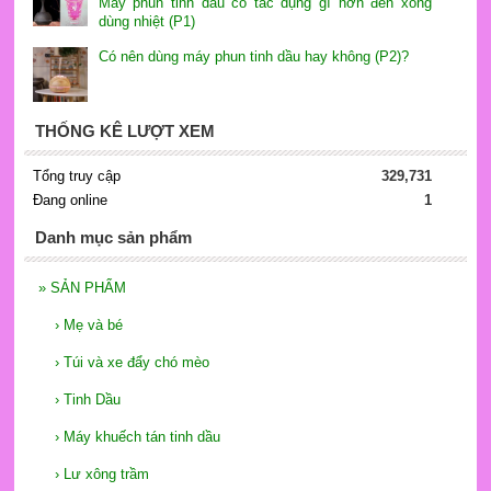
Máy phun tinh dầu có tác dụng gì hơn đèn xông
dùng nhiệt (P1)
Có nên dùng máy phun tinh dầu hay không (P2)?
THỐNG KÊ LƯỢT XEM
Tổng truy cập
329,731
Đang online
1
Danh mục sản phẩm
»
SẢN PHẨM
›
Mẹ và bé
›
Túi và xe đẩy chó mèo
›
Tinh Dầu
›
Máy khuếch tán tinh dầu
›
Lư xông trầm