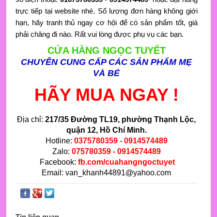
trực tiếp tại website nhé. Số lượng đơn hàng không giới
hạn, hãy tranh thủ ngay cơ hội để có sản phẩm tốt, giá
phải chăng đi nào. Rất vui lòng được phụ vụ các bạn.
CỬA HÀNG NGỌC TUYẾT
CHUYÊN CUNG CẤP CÁC SẢN PHẨM MẸ
VÀ BÉ
HÃY MUA NGAY !
Địa chỉ:
217/35 Đường TL19
, phường Thạnh Lộc,
quận 12, Hồ Chí Minh.
Hotline:
0375780359 - 0914574489
Zalo:
075780359 - 0914574489
Facebook:
fb.com/cuahangngoctuyet
Email: van_khanh44891@yahoo.com
Tin liên quan