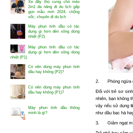
Xe đẩy thú cưng chó mèo
2in1 đa năng đi du lịch gấp
gọn mẫu mới 2024, chống
sốc, chuyên đi du lịch
Máy phun tinh dầu có tác
dụng gì hơn đèn xông dùng
nhiệt (P2)
Máy phun tinh dầu có tác
dụng gì hơn đèn xông dùng
nhiệt (P1)
Có nên dùng máy phun tinh
dầu hay không (P2)?
2. Phòng ngừa cảm
Có nên dùng máy phun tinh
Đối với trẻ sơ sin
dầu hay không (P1)?
nhiên, bạn không t
vậy nếu sử dụng
t
Máy phun tinh dầu thông
như dầu bạc hà hay
minh là gì?
3. Giảm ngạt mũi 
Trẻ nhỏ hay cảm vặ