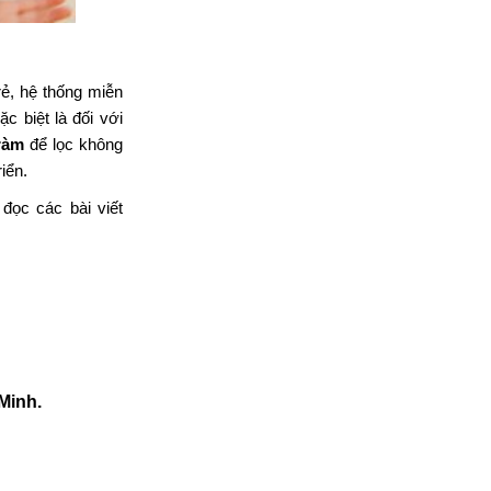
ẻ, hệ thống miễn
 biệt là đối với
ràm
để lọc không
iển.
 đọc các bài viết
Minh.