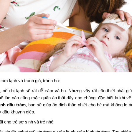
 lạnh và tránh gió, tránh ho:
h, nếu bị lạnh sẽ rất dễ cảm và ho. Nhưng vậy rất cần thiết phải gi
hể lúc nào cũng mặc quần áo thật dầy cho chúng, đặc biệt là khi vệ 
inh dầu tràm
, bạn sẽ giúp ổn định thân nhiệt cho bé mà không lo
 dầu khuynh diệp.
cho trẻ sơ sinh và trẻ nhỏ:
t, do đó nghẹt mũi thường xuyên là chuyện bình thường. Tuy nhiên 