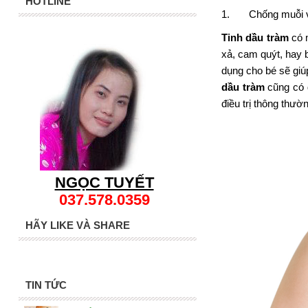
HOTLINE
1. Chống muỗi và 
Tinh dầu tràm
có m
xả, cam quýt, hay
dụng cho bé sẽ giú
dầu tràm
cũng có d
điều trị thông thư
NGỌC TUYẾT
037.578.0359
HÃY LIKE VÀ SHARE
TIN TỨC