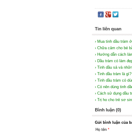
Tin liên quan
› Mua tinh dầu tràm 
› Chữa cảm cho bé bằ
› Hướng dẫn cách làm
› Dầu tràm có làm đ
› Tinh dầu sả và nhữ
› Tinh dầu tràm là gì?
› Tinh dầu tràm có d
› Có nên dùng tinh dầ
› Cách sử dụng dầu t
› Trị ho cho trẻ sơ s
Bình luận (0)
Gửi bình luận của b
Họ tên
*