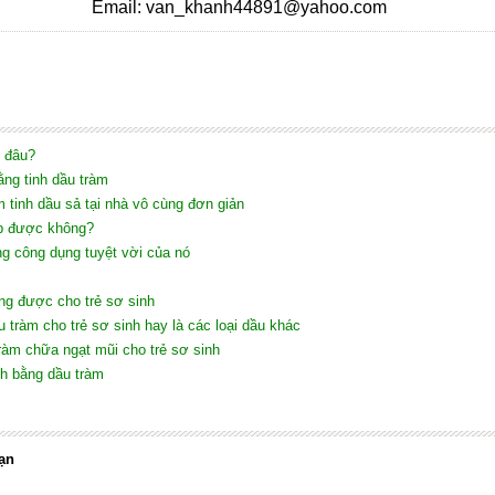
Email: van_khanh44891@yahoo.com
ở đâu?
ng tinh dầu tràm
 tinh dầu sả tại nhà vô cùng đơn giản
ẹp được không?
ng công dụng tuyệt vời của nó
ùng được cho trẻ sơ sinh
u tràm cho trẻ sơ sinh hay là các loại dầu khác
ràm chữa ngạt mũi cho trẻ sơ sinh
inh bằng dầu tràm
ạn