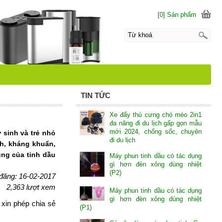
[0] Sản phẩm
TIN TỨC
Xe đẩy thú cưng chó mèo 2in1
đa năng đi du lịch gấp gọn mẫu
mới 2024, chống sốc, chuyên
 sinh và trẻ nhỏ
đi du lịch
h, kháng khuẩn,
ụng của tinh dầu
Máy phun tinh dầu có tác dụng
gì hơn đèn xông dùng nhiệt
(P2)
đăng: 16-02-2017
2,363 lượt xem
Máy phun tinh dầu có tác dụng
gì hơn đèn xông dùng nhiệt
 xin phép chia sẻ
(P1)