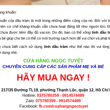
ng khuẩn:
uẩn của dầu tràm là một trong những điểm cộng của nó. Bởi với tr
nên cơ chế kháng khuẩn vẫn chưa hoạt động tốt như người lớn. Đặc
 chưa được tiêm đầy đủ vacxin. Do đó, bạn có thể xông
tinh dầu t
 bé giúp cho bé có thể có môi trường sạch hơn để vui chơi và phát tr
 chưa biết cách sử dụng
tinh dầu tràm
như thế nào thì vui lòng
 dụng nhé.
CỬA HÀNG NGỌC TUYẾT
CHUYÊN CUNG CẤP CÁC SẢN PHẨM MẸ VÀ BÉ
HÃY MUA NGAY !
:
217/35 Đường TL19
, phường Thạnh Lộc, quận 12, Hồ Chí 
Hotline:
0375780359 - 0914574489
Zalo:
075780359 - 0914574489
Facebook:
fb.com/cuahangngoctuyet