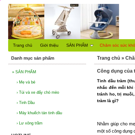
Trang chủ
Giới thiệu
SẢN PHẨM
Chăm sóc sức kh
Danh mục sản phẩm
Trang chủ
»
Chă
Công dụng của t
»
SẢN PHẨM
Tinh dầu tràm (th
›
Mẹ và bé
nhắc đến mỗi khi
›
Túi và xe đẩy chó mèo
tránh ho, trị muỗ
tràm là gì?
›
Tinh Dầu
›
Máy khuếch tán tinh dầu
›
Lư xông trầm
Nhằm giúp cho mẹ
một số công dụng 