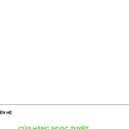
IÊN HỆ
CỬA HÀNG NGỌC TUYẾT