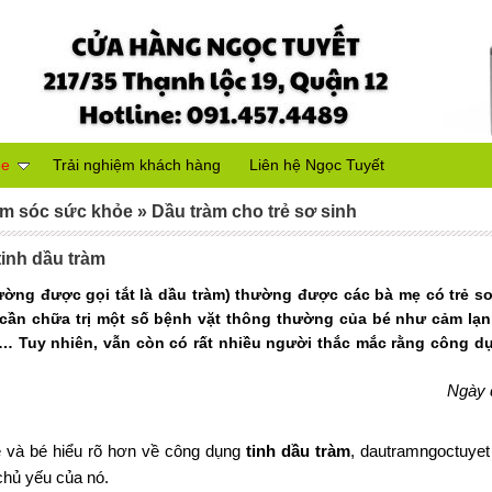
ỏe
Trải nghiệm khách hàng
Liên hệ Ngọc Tuyết
m sóc sức khỏe
»
Dầu tràm cho trẻ sơ sinh
inh dầu tràm
ường được gọi tắt là dầu tràm) thường được các bà mẹ có trẻ sơ
 cần chữa trị một số bệnh vặt thông thường của bé như cảm lạn
i,… Tuy nhiên, vẫn còn có rất nhiều người thắc mắc rằng công d
Ngày 
 và bé hiểu rõ hơn về công dụng
tinh dầu tràm
, dautramngoctuyet
chủ yếu của nó.