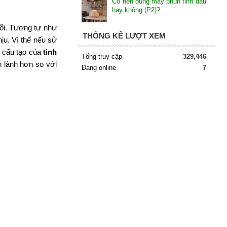
Có nên dùng máy phun tinh dầu
hay không (P2)?
ỗi. Tương tự như
THỐNG KÊ LƯỢT XEM
ịu. Vì thế nếu sử
n cấu tạo của
tinh
Tổng truy cập
329,446
h lành hơn so với
Đang online
7