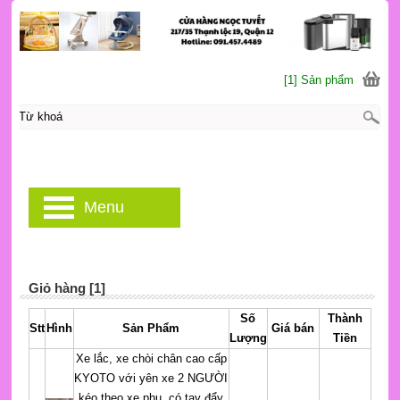
[1] Sản phẩm
Menu
Giỏ hàng [1]
Số
Thành
Stt
Hình
Sản Phẩm
Giá bán
Lượng
Tiền
Xe lắc, xe chòi chân cao cấp
KYOTO với yên xe 2 NGƯỜI
kéo theo xe phụ, có tay đẩy