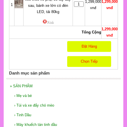
1,299,000
1,299,000
1
sau, bánh xe lớn có đèn
vnđ
vnđ
LED, tải 80kg
Xoá
1,299,000
Tổng Cộng
vnđ
Đặt Hàng
Chọn Tiếp
Danh mục sản phẩm
»
SẢN PHẨM
›
Mẹ và bé
›
Túi và xe đẩy chó mèo
›
Tinh Dầu
›
Máy khuếch tán tinh dầu